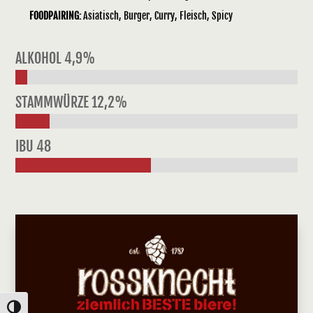
FOODPAIRING:
Asiatisch, Burger, Curry, Fleisch, Spicy
ALKOHOL 4,9%
STAMMWÜRZE 12,2%
IBU 48
Umschalten auf hohe Kontraste