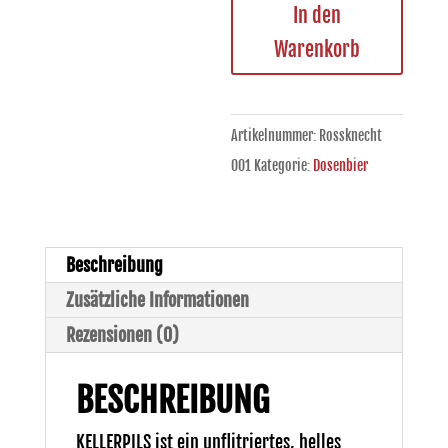
Kellerpils
In den
(SOLD
Warenkorb
OUT)
Menge
Artikelnummer:
Rossknecht
001
Kategorie:
Dosenbier
Beschreibung
Zusätzliche Informationen
Rezensionen (0)
BESCHREIBUNG
KELLERPILS ist ein unflitriertes, helles