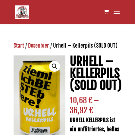
Start
/
Dosenbier
/ Urhell – Kellerpils (SOLD OUT)
URHELL –
KELLERPILS
(SOLD OUT)
10,68
€
–
Preisspanne:
36,92
€
10,68 €
URHELL KELLERPILS ist
bis
ein unflitriertes, helles