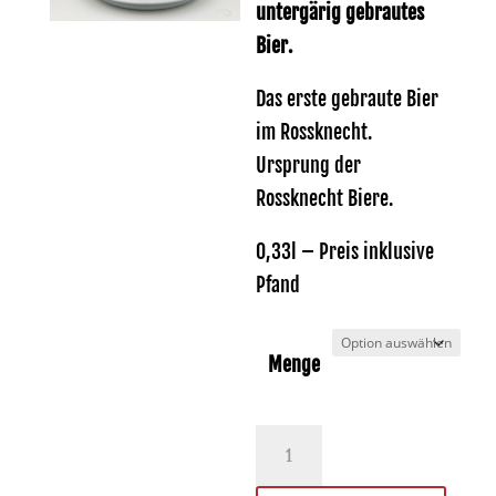
36,92 €
untergärig gebrautes
Bier.
Das erste gebraute Bier
im Rossknecht.
Ursprung der
Rossknecht Biere.
0,33l – Preis inklusive
Pfand
Menge
Urhell
-