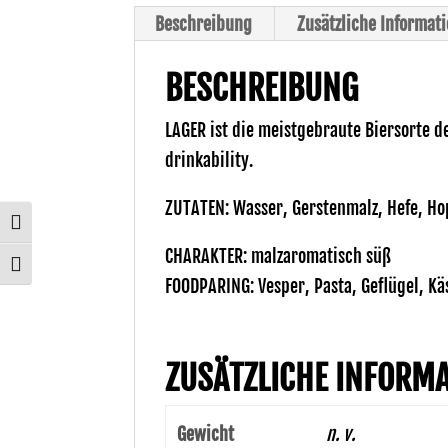
Beschreibung
Zusätzliche Informat
BESCHREIBUNG
LAGER ist die meistgebraute Biersorte d
drinkability.
ZUTATEN: Wasser, Gerstenmalz, Hefe, Ho
Umschalten auf hohe Kontraste
CHARAKTER: malzaromatisch süß
Schrift vergrößern
FOODPARING: Vesper, Pasta, Geflügel, Kä
ZUSÄTZLICHE INFORM
Gewicht
n. v.