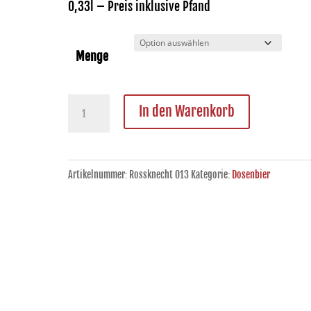
0,33l – Preis inklusive Pfand
Menge
Ludwigsburger
In den Warenkorb
Helles
(SOLD
OUT)
Artikelnummer:
Rossknecht 013
Kategorie:
Dosenbier
Menge