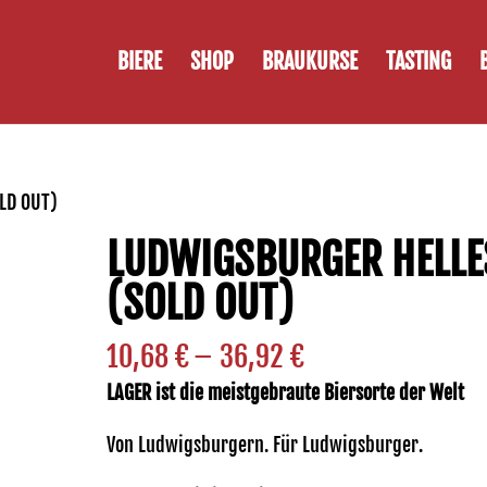
BIERE
SHOP
BRAUKURSE
TASTING
OLD OUT)
LUDWIGSBURGER HELLE
(SOLD OUT)
Preisspanne:
10,68
€
–
36,92
€
10,68 €
LAGER ist die meistgebraute Biersorte der Welt
bis
Von Ludwigsburgern. Für Ludwigsburger.
36,92 €