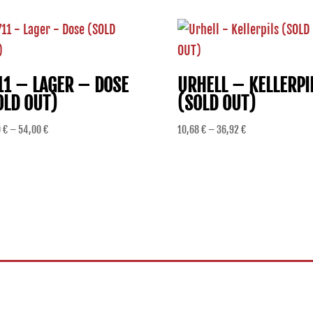
11 – LAGER – DOSE
URHELL – KELLERPI
OLD OUT)
(SOLD OUT)
Preisspanne:
Preisspanne:
0
€
–
54,00
€
10,68
€
–
36,92
€
13,50 €
10,68 €
bis
bis
54,00 €
36,92 €