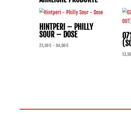
HINTPERI – PHILLY
SOUR – DOSE
07
(S
Preisspanne:
23,50
€
–
94,00
€
23,50 €
13,5
bis
94,00 €