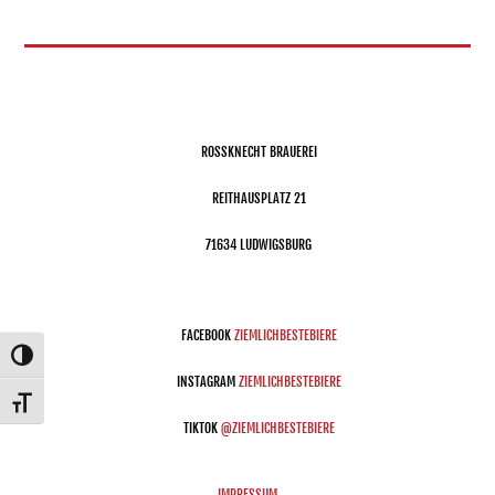
ROSSKNECHT BRAUEREI
REITHAUSPLATZ 21
71634 LUDWIGSBURG
FACEBOOK
ZIEMLICHBESTEBIERE
Umschalten auf hohe Kontraste
INSTAGRAM
ZIEMLICHBESTEBIERE
Schrift vergrößern
TIKTOK
@ZIEMLICHBESTEBIERE
IMPRESSUM